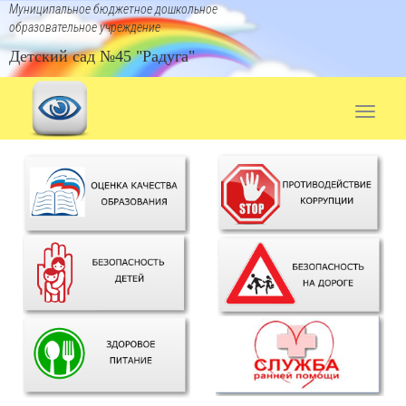
Муниципальное бюджетное дошкольное
образовательное учреждение
Детский сад №45 "Радуга"
Toggle
navigat