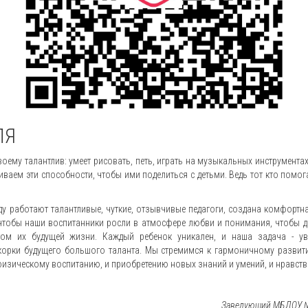
ЛЯ
оему талантлив: умеет рисовать, петь, играть на музыкальных инструментах
ваем эти способности, чтобы ими поделиться с детьми. Ведь тот кто помога
ду работают талантливые, чуткие, отзывчивые педагоги, создана комфортн
 чтобы наши воспитанники росли в атмосфере любви и понимания, чтобы 
ом их будущей жизни. Каждый ребенок уникален, и наша задача - уви
орки будущего большого таланта. Мы стремимся к гармоничному развит
физическому воспитанию, и приобретению новых знаний и умений, и нравст
Заведующий МБДОУ №4