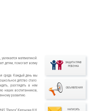
, увлекается математикой.
ЗАЩИТА ПРАВ
ет детям, помогает всему
РЕБЕНКА
ая среда. Каждый день мы
дошкольное детство стало
деть, разглядеть в нем
ОБЪЯВЛЕНИЯ
ию наших воспитанников,
венному развитию.
НАПИСАТЬ
5 "Радуга" Калонова Н.Н.