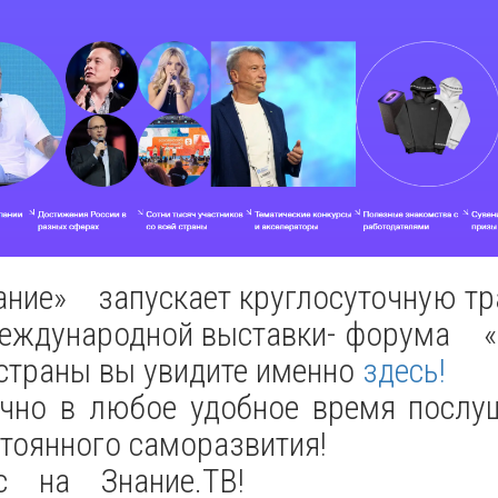
ние» запускает круглосуточную тр
 Международной выставки- форум
траны вы увидите именно
здесь!
но в любое удобное время послуша
стоянного саморазвития!
ас на Знание.ТВ!