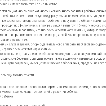
тивной и психологической помощи семье.
ностей социально-эмоционального и когнитивного развития ребенка, оценк
 в себя также психологическую поддержку семьи, находящейся в ситуации 
езные социально-эмоциональные проблемы и нарушения в области психичес
 проводит профилактические программы для детей групп биологического и 
отклонениями в развитии, нервно-психическими нарушениями, которые могут
омощи они принимаются по заявлению родителей или направлению педагогов
ровьем и развитием:
ниями слуха и зрения, опорно-двигательного аппарата, наследственно-де
, нервно-психическими нарушениями.
еношенные; дети, чьи матери переболели инфекционными и вирусными заболе
и токсикозом беременности; дети, рожденные в асфиксии и перенесшие родову
риска; дети родителей, имеющих психические заболевания, страдающие алко
й помощи можно отнести:
раста в соответствии с основными нормативными показателями данного воз
гическая квалификация отклонений в развитии ребенка;
 ребенка;
пенсации имеющихся отклонений;