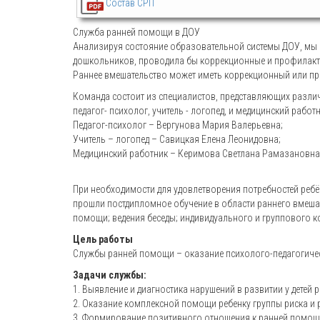
Состав СРП
Служба ранней помощи в ДОУ
Анализируя состояние образовательной системы ДОУ, мы п
дошкольников, проводила бы коррекционные и профилактич
Раннее вмешательство может иметь коррекционный или про
Команда состоит из специалистов, представляющих разли
педагог- психолог, учитель - логопед, и медицинский работ
Педагог-психолог – Вергунова Мария Валерьевна;
Учитель – логопед – Савицкая Елена Леонидовна;
Медицинский работник – Керимова Светлана Рамазановна
При необходимости для удовлетворения потребностей реб
прошли постдипломное обучение в области раннего вмеша
помощи; ведения беседы; индивидуального и группового к
Цель работы
Службы ранней помощи – оказание психолого-педагогическ
Задачи службы:
1. Выявление и диагностика нарушений в развитии у детей 
2. Оказание комплексной помощи ребенку группы риска и 
3. Формирование позитивного отношения к ранней помощ