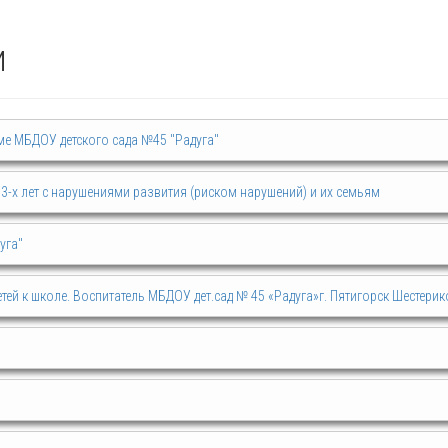
и
е МБДОУ детского сада №45 "Радуга"
3-х лет с нарушениями развития (риском нарушений) и их семьям
уга"
тей к школе. Воспитатель МБДОУ дет.сад № 45 «Радуга»г. Пятигорск Шестерик