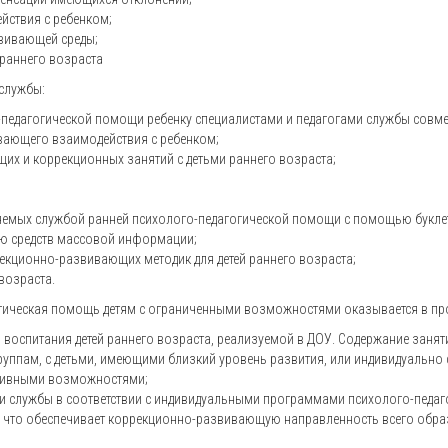
ствия с ребенком;
вивающей среды;
 раннего возраста
службы:
едагогической помощи ребенку специалистами и педагогами службы совмес
вающего взаимодействия с ребенком;
их и коррекционных занятий с детьми раннего возраста;
яемых службой ранней психолого-педагогической помощи с помощью буклето
ю средств массовой информации;
ррекционно-развивающих методик для детей раннего возраста;
возраста.
огическая помощь детям с ограниченными возможностями оказывается в пр
 воспитания детей раннего возраста, реализуемой в ДОУ. Содержание занят
руппам, с детьми, имеющими близкий уровень развития, или индивидуально
ативными возможностями;
и службы в соответствии с индивидуальными программами психолого-педа
, что обеспечивает коррекционно-развивающую направленность всего образ