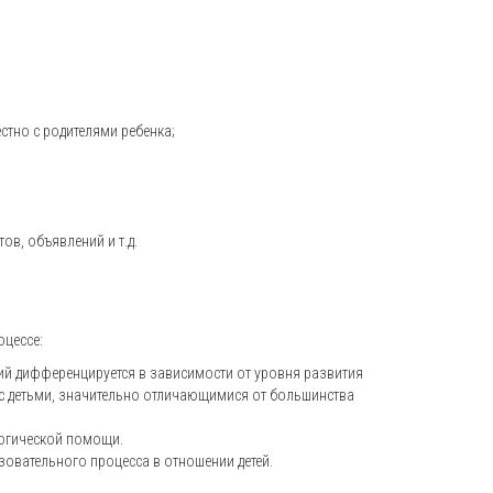
тно с родителями ребенка;
в, объявлений и т.д.
оцессе:
ий дифференцируется в зависимости от уровня развития
 с детьми, значительно отличающимися от большинства
гогической помощи.
овательного процесса в отношении детей.