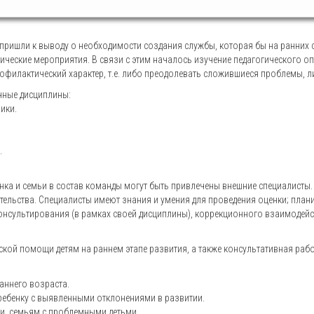
ришли к выводу о необходимости создания службы, которая бы на ранних с
еские мероприятия. В связи с этим началось изучение педагогического опы
филактический характер, т.е. либо преодолевать сложившиеся проблемы, л
чные дисциплины:
ники.
.
ёнка и семьи в состав команды могут быть привлечены внешние специалист
тельства. Специалисты имеют знания и умения для проведения оценки; пла
онсультирования (в рамках своей дисциплины), коррекционного взаимодейст
ой помощи детям на раннем этапе развития, а также консультативная рабо
раннего возраста.
ребенку с выявленными отклонениями в развитии.
и, семьям с проблемными детьми.