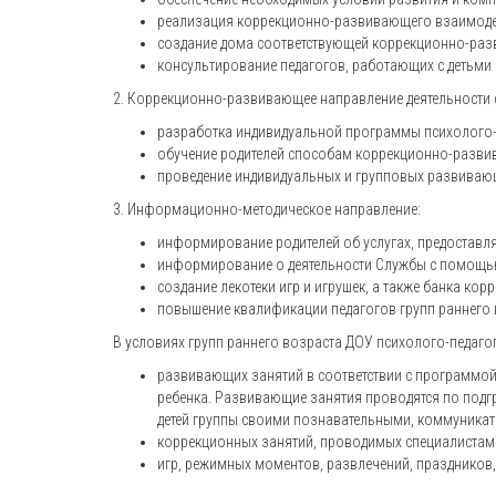
реализация коррекционно-развивающего взаимодей
создание дома соответствующей коррекционно-раз
консультирование педагогов, работающих с детьми
2. Коррекционно-развивающее направление деятельности 
разработка индивидуальной программы психолого-п
обучение родителей способам коррекционно-разви
проведение индивидуальных и групповых развивающ
3. Информационно-методическое направление:
информирование родителей об услугах, предоставл
информирование о деятельности Службы с помощь
создание лекотеки игр и игрушек, а также банка ко
повышение квалификации педагогов групп раннего 
В условиях групп раннего возраста ДОУ психолого-педаг
развивающих занятий в соответствии с программой
ребенка. Развивающие занятия проводятся по подг
детей группы своими познавательными, коммуник
коррекционных занятий, проводимых специалистам
игр, режимных моментов, развлечений, праздников