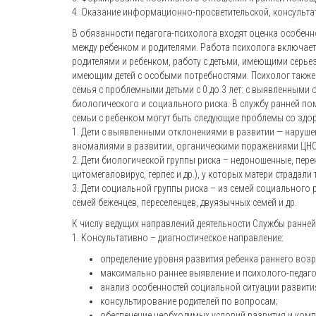
4. Оказание информационно-просветительской, консульта
В обязанности педагога-психолога входят оценка особен
между ребенком и родителями. Работа психолога включает
родителями и ребенком, работу с детьми, имеющими серь
имеющим детей с особыми потребностями. Психолог также
семья с проблемными детьми с 0 до 3 лет: с выявленными 
биологического и социального риска. В службу ранней п
семьи с ребенком могут быть следующие проблемы со здо
1. Дети с выявленными отклонениями в развитии — наруше
аномалиями в развитии, органическими поражениями ЦНС
2. Дети биологической группы риска – недоношенные, пер
цитомегаловирус, герпес и др.), у которых матери страдал
3. Дети социальной группы риска – из семей социального 
семей беженцев, переселенцев, двуязычных семей и др.
К числу ведущих направлений деятельности Службы ранне
1. Консультативно – диагностическое направление:
определение уровня развития ребенка раннего воз
максимально раннее выявление и психолого-педаго
анализ особенностей социальной ситуации развития
консультирование родителей по вопросам;
обеспечение необходимых условий развития и ком