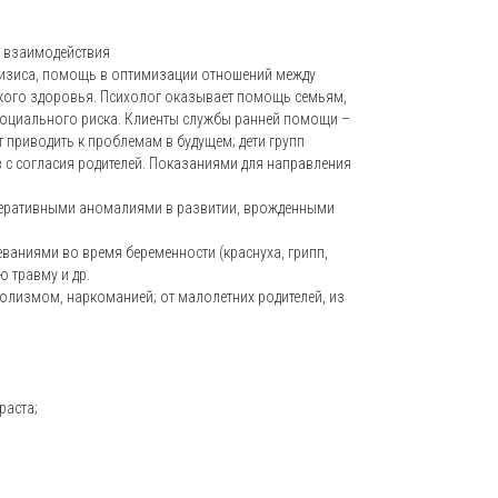
а взаимодействия
кризиса, помощь в оптимизации отношений между
кого здоровья. Психолог оказывает помощь семьям,
социального риска. Клиенты службы ранней помощи –
 приводить к проблемам в будущем; дети групп
 с согласия родителей. Показаниями для направления
генеративными аномалиями в развитии, врожденными
ваниями во время беременности (краснуха, грипп,
ю травму и др.
голизмом, наркоманией; от малолетних родителей, из
раста;